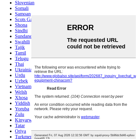
Slovenian
Somali
Samoan
Scots Gaelic
Shona
Sindhi
Sundanese
Swahili
Tajik
Tamil
Telugu
Thai
Ukrainian
Urdu
Uzbek
Vietnamese
Welsh
Xhosa
Yiddish
Yoruba
Zulu
Kinyarwanda
Tatar
Oriya
Turkmen