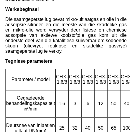
Werksbeginsel
Die saamgeperste lug bevat mikro-uitlaatgas en olie in die
adsorpsie-silinder, en die meeste van die skadelike gas
en mikro-olie word verwyder deur fisiese en chemiese
adsorpsie van aktiewe koolstof;die gas kom uit die
onderste deel van die katalitiese suiweraar om sodoende
skoon (olievrye, reuklose en skadelike gasvrye)
saamgeperste lug te verkry.
Tegniese parameters
CHX-
CHX-
CHX-
CHX-
CHX-
CHX
Parameter / model
1.6/8
1.6/8
1.6/8
1.6/8
1.6/8
1.6/8
Gegradeerde
behandelingskapasiteit
1.6
3
6
12
50
40
㎥/min
Deursnee van inlaat en
25
32
40
50
65
100
uitlaat DN(mm)