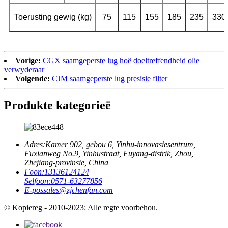
Toerusting gewig (kg)
75
115
155
185
235
330
Vorige:
CGX saamgeperste lug hoë doeltreffendheid olie
verwyderaar
Volgende:
CJM saamgeperste lug presisie filter
Produkte kategorieë
Adres:
Kamer 902, gebou 6, Yinhu-innovasiesentrum,
Fuxianweg No.9, Yinhustraat, Fuyang-distrik, Zhou,
Zhejiang-provinsie, China
Foon:
13136124124
Selfoon:
0571-63277856
E-pos
sales@zjchenfan.com
© Kopiereg - 2010-2023: Alle regte voorbehou.