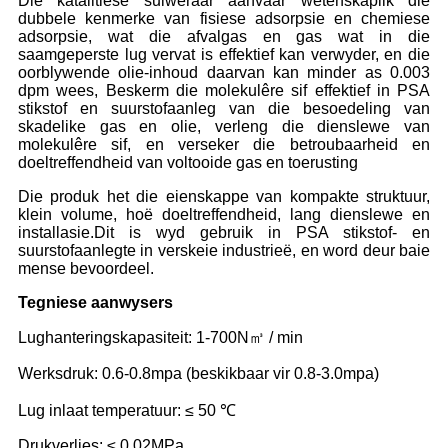
Die katalitiese suiweraar aanvaar wetenskaplik die
dubbele kenmerke van fisiese adsorpsie en chemiese
adsorpsie, wat die afvalgas en gas wat in die
saamgeperste lug vervat is effektief kan verwyder, en die
oorblywende olie-inhoud daarvan kan minder as 0.003
dpm wees, Beskerm die molekulêre sif effektief in PSA
stikstof en suurstofaanleg van die besoedeling van
skadelike gas en olie, verleng die dienslewe van
molekulêre sif, en verseker die betroubaarheid en
doeltreffendheid van voltooide gas en toerusting
Die produk het die eienskappe van kompakte struktuur,
klein volume, hoë doeltreffendheid, lang dienslewe en
installasie.Dit is wyd gebruik in PSA stikstof- en
suurstofaanlegte in verskeie industrieë, en word deur baie
mense bevoordeel.
Tegniese aanwysers
Lughanteringskapasiteit: 1-700N㎥ / min
Werksdruk: 0.6-0.8mpa (beskikbaar vir 0.8-3.0mpa)
Lug inlaat temperatuur: ≤ 50 ℃
Drukverlies: ≤ 0.02MPa