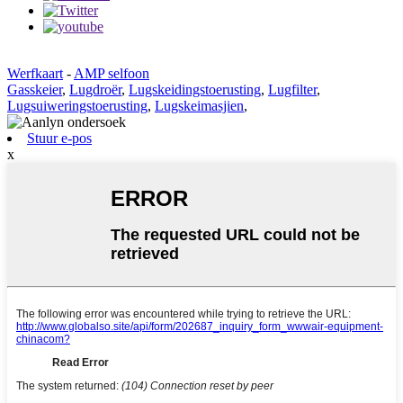
Werfkaart
-
AMP selfoon
Gasskeier
,
Lugdroër
,
Lugskeidingstoerusting
,
Lugfilter
,
Lugsuiweringstoerusting
,
Lugskeimasjien
,
Stuur e-pos
x