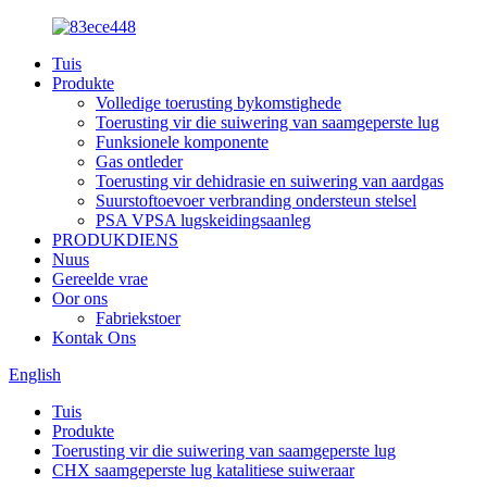
Tuis
Produkte
Volledige toerusting bykomstighede
Toerusting vir die suiwering van saamgeperste lug
Funksionele komponente
Gas ontleder
Toerusting vir dehidrasie en suiwering van aardgas
Suurstoftoevoer verbranding ondersteun stelsel
PSA VPSA lugskeidingsaanleg
PRODUKDIENS
Nuus
Gereelde vrae
Oor ons
Fabriekstoer
Kontak Ons
English
Tuis
Produkte
Toerusting vir die suiwering van saamgeperste lug
CHX saamgeperste lug katalitiese suiweraar